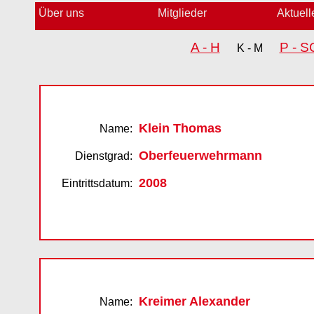
Über uns
Mitglieder
Aktuell
A - H
P - 
K - M
Klein Thomas
Name:
Oberfeuerwehrmann
Dienstgrad:
2008
Eintrittsdatum:
Kreimer Alexander
Name: