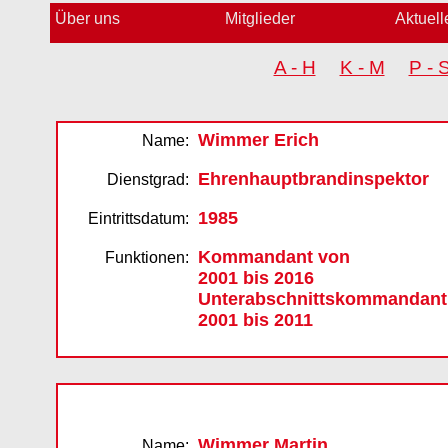
Über uns
Mitglieder
Aktuell
A - H
K - M
P -
Wimmer Erich
Name:
Ehrenhauptbrandinspektor
Dienstgrad:
1985
Eintrittsdatum:
Kommandant von
Funktionen:
2001 bis 2016
Unterabschnittskommandant
2001 bis 2011
Wimmer Martin
Name: