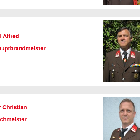
l Alfred
auptbrandmeister
Christian
chmeister