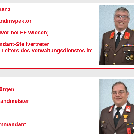
Franz
ndinspektor
uvor bei FF Wiesen)
ant-Stellvertreter
s Leiters des Verwaltungsdienstes im
Jürgen
randmeister
mmandant