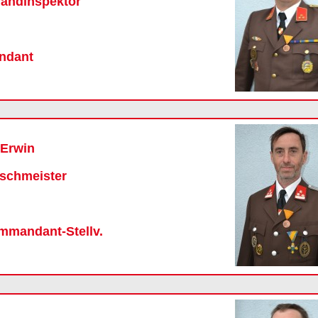
andinspektor
ndant
 Erwin
schmeister
mmandant-Stellv.