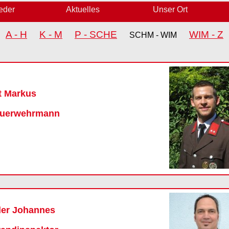
ieder
Aktuelles
Unser Ort
A - H
K - M
P - SCHE
WIM - Z
SCHM - WIM
t Markus
euerwehrmann
der Johannes