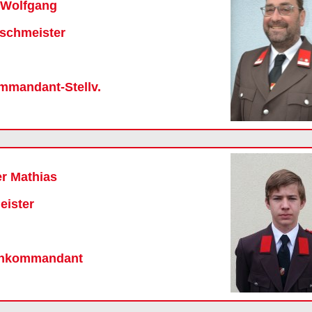
 Wolfgang
schmeister
mmandant-Stellv.
r Mathias
eister
nkommandant