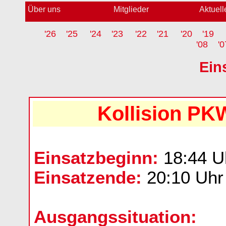
Über uns
Mitglieder
Aktuell
'26
'25
'24
'23
'22
'21
'20
'19
'08
'0
Ein
Kollision PK
Einsatzbeginn:
18:44 U
Einsatzende:
20:10 Uhr
Ausgangssituation: