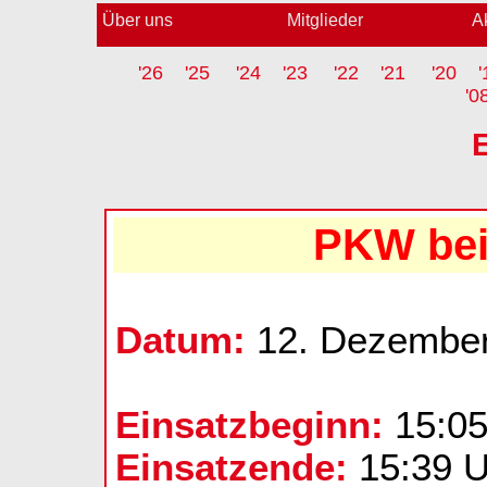
Über uns
Mitglieder
A
'26
'25
'24
'23
'22
'21
'20
'
'0
PKW bei
Datum:
12. Dezembe
Einsatzbeginn:
15:05
Einsatzende:
15:39 U