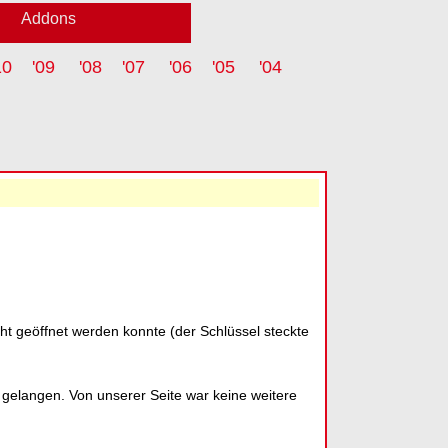
Addons
10
'09
'08
'07
'06
'05
'04
cht geöffnet werden konnte (der Schlüssel steckte
 gelangen. Von unserer Seite war keine weitere