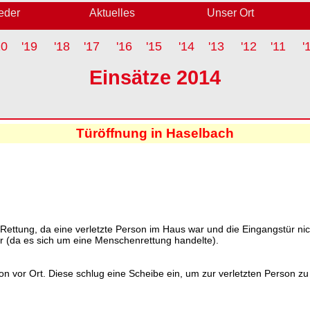
ieder
Aktuelles
Unser Ort
20
'19
'18
'17
'16
'15
'14
'13
'12
'11
'
Einsätze 2014
Türöffnung in Haselbach
 Rettung, da eine verletzte Person im Haus war und die Eingangstür ni
ir (da es sich um eine Menschenrettung handelte).
n vor Ort. Diese schlug eine Scheibe ein, um zur verletzten Person zu