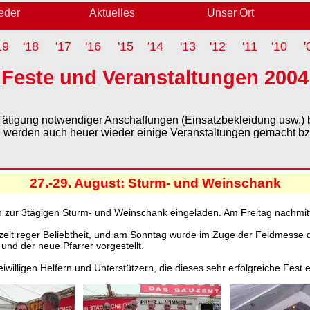
ieder
Aktuelles
Unser Ort
19
'18
'17
'16
'15
'14
'13
'12
'11
'10
'
Feste und Veranstaltungen 2004
 Tätigung notwendiger Anschaffungen (Einsatzbekleidung usw.)
 werden auch heuer wieder einige Veranstaltungen gemacht bz
27.-29. August: Sturm- und Weinschank
 zur 3tägigen Sturm- und Weinschank eingeladen. Am Freitag nachmittag
zelt reger Beliebtheit, und am Sonntag wurde im Zuge der Feldmesse d
und der neue Pfarrer vorgestellt.
willigen Helfern und Unterstützern, die dieses sehr erfolgreiche Fest 