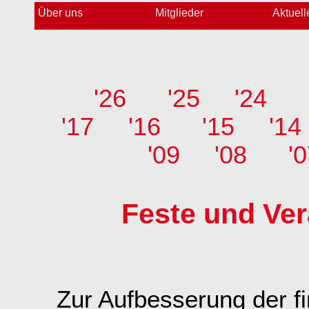
Über uns
Mitglieder
Aktuell
'26
'25
'24
'17
'16
'15
'14
'09
'08
'
Feste und Ve
Zur Aufbesserung der fi