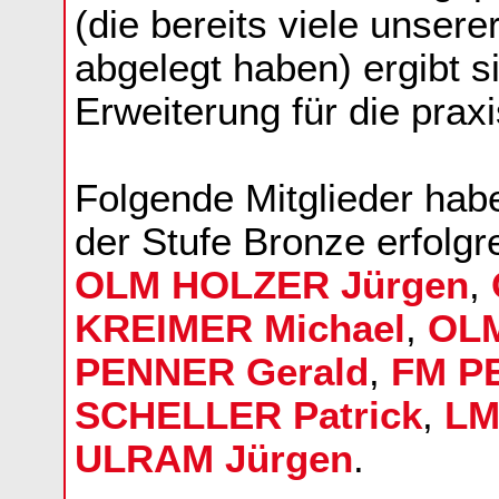
(die bereits viele unser
abgelegt haben) ergibt s
Erweiterung für die prax
Folgende Mitglieder hab
der Stufe Bronze erfolgr
OLM HOLZER Jürgen
,
KREIMER Michael
,
OLM
PENNER Gerald
,
FM P
SCHELLER Patrick
,
LM
ULRAM Jürgen
.