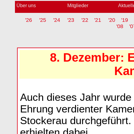
Über uns
Mitglieder
Aktuell
'26
'25
'24
'23
'22
'21
'20
'19
'08
'0
8. Dezember: 
Ka
Auch dieses Jahr wurde
Ehrung verdienter Kame
Stockerau durchgeführt.
erhielten dabei