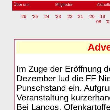
Über uns
Mitglieder
Aktuell
'26
'25
'24
'23
'22
'21
'20
'19
'08
'0
Adve
Im Zuge der Eröffnung d
Dezember lud die FF Ni
Punschstand ein. Aufgru
Veranstaltung kurzerhand
Bei Langos, Ofenkartoff