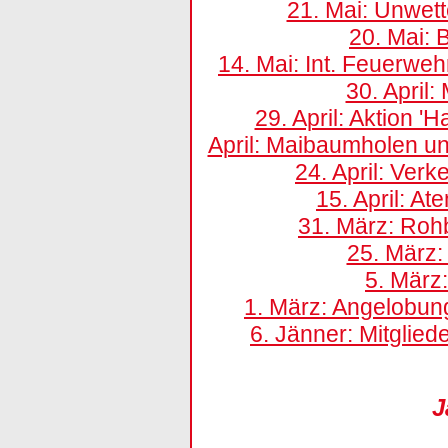
21. Mai: Unwett
20. Mai:
14. Mai: Int. Feuerwe
30. April
29. April: Aktion 'H
April: Maibaumholen u
24. April: Ver
15. April: A
31. März: Ro
25. März
5. März
1. März: Angelobu
6. Jänner: Mitglie
J