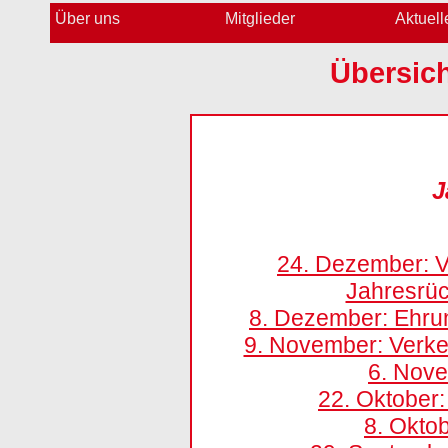
Über uns
Mitglieder
Aktuell
Übersich
J
24. Dezember: V
Jahresrüc
8. Dezember: Ehru
9. November: Verke
6. Nove
22. Oktober:
8. Okto