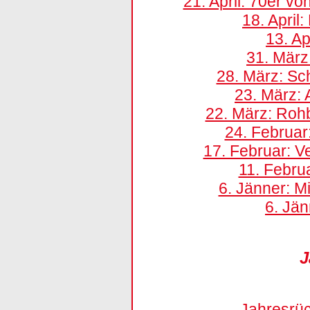
21. April: 70er v
18. April
13. Ap
31. Mär
28. März: Sc
23. März:
22. März: Ro
24. Februa
17. Februar: V
11. Febru
6. Jänner: M
6. Jän
J
Jahresrüc