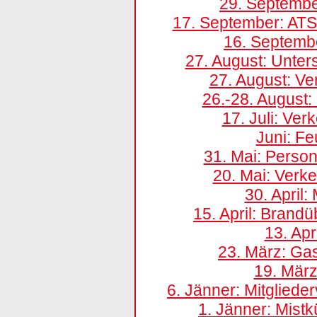
29. Septemb
17. September: ATS
16. Septemb
27. August: Unter
27. August: Ve
26.-28. August
17. Juli: Ve
Juni: F
31. Mai: Person
20. Mai: Verke
30. April
15. April: Brand
13. Apr
23. März: Gas
19. März
6. Jänner: Mitglied
1. Jänner: Mistk