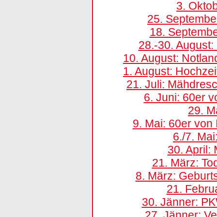
3. Okto
25. Septembe
18. Septemb
28.-30. August
10. August: Notlan
1. August: Hochze
21. Juli: Mähdres
6. Juni: 60er 
29. M
9. Mai: 60er von
6./7. Ma
30. April
21. März: To
8. März: Geburts
21. Febru
30. Jänner: PK
27. Jänner: Ve