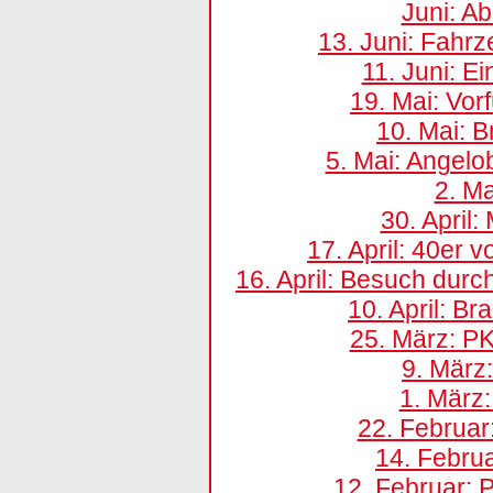
Juni: A
13. Juni: Fahr
11. Juni: E
19. Mai: Vor
10. Mai: 
5. Mai: Angel
2. M
30. April
17. April: 40e
16. April: Besuch durc
10. April: B
25. März: P
9. März
1. März
22. Februa
14. Febru
12. Februar: