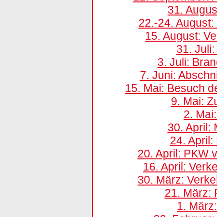
31. Augus
22.-24. August
15. August: Ve
31. Juli
3. Juli: Bra
7. Juni: Abschn
15. Mai: Besuch d
9. Mai: 
2. Mai
30. April
24. April
20. April: PKW
16. April: Ver
30. März: Verke
21. März:
1. März