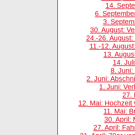
14. Sept
6. Septembe
3. Septem
30. August: Ve
24.-26. August
11.-12. August
13. Augus
14. Jul
8. Juni
2. Juni: Abschn
1. Juni: Ve
27. 
12. Mai: Hochze
11. Mai: 
30. April
27. April: F